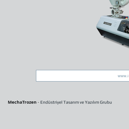
www.i
MechaTrozen
-
Endüstriyel Tasarım ve Yazılım Grubu